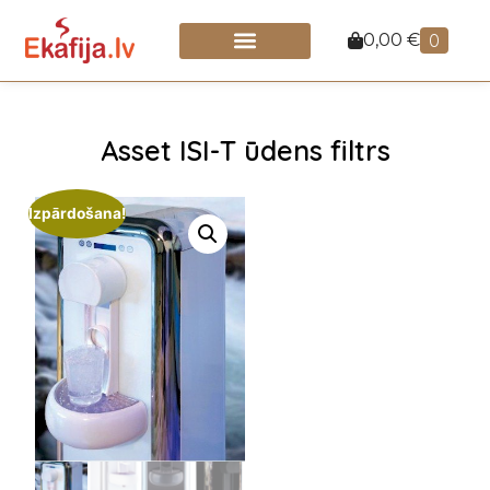
0,00
€
0
Asset ISI-T ūdens filtrs
Izpārdošana!