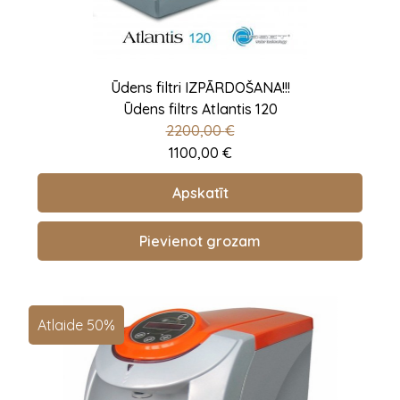
Ūdens filtri IZPĀRDOŠANA!!!
Ūdens filtrs Atlantis 120
2200,00
€
1100,00
€
Apskatīt
Pievienot grozam
Atlaide 50%