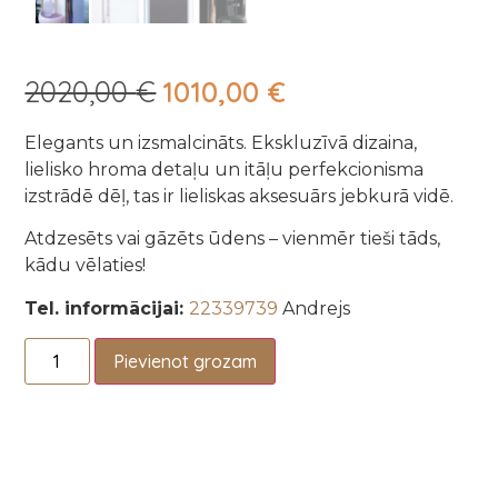
2020,00
€
1010,00
€
Elegants un izsmalcināts. Ekskluzīvā dizaina,
lielisko hroma detaļu un itāļu perfekcionisma
izstrādē dēļ, tas ir lieliskas aksesuārs jebkurā vidē.
Atdzesēts vai gāzēts ūdens – vienmēr tieši tāds,
kādu vēlaties!
Tel. informācijai:
22339739
Andrejs
Pievienot grozam