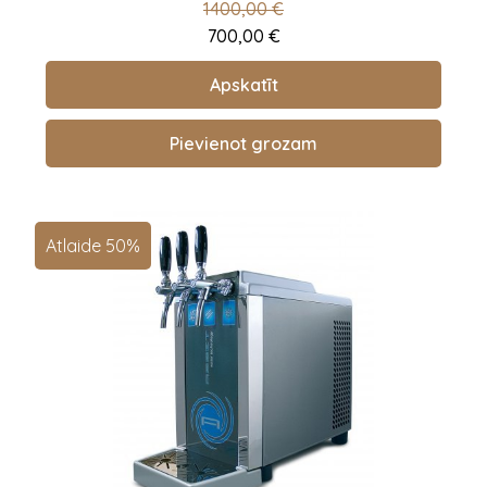
1400,00
€
700,00
€
Apskatīt
Pievienot grozam
Atlaide 50%