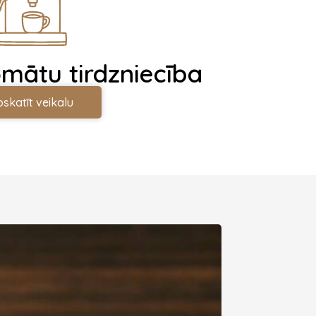
omātu tirdzniecība
pskatīt veikalu