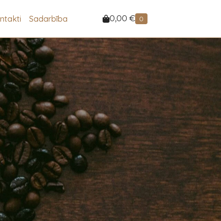
ntakti
Sadarbība
0,00
€
0