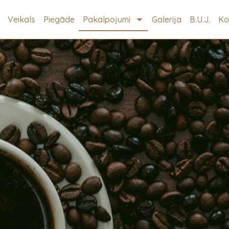
Veikals
Piegāde
Pakalpojumi
Galerija
B.U.J.
Ko