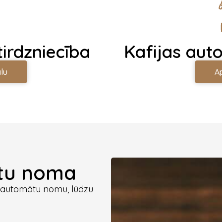
tirdzniecība
Kafijas aut
lu
A
ātu noma
s automātu nomu, lūdzu