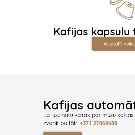
Kafijas kapsulu 
Apskatīt veika
Kafijas autom
Lai uzzinātu vairāk par mūsu kafija
zvanīt pa tālr.:
+371 27868688