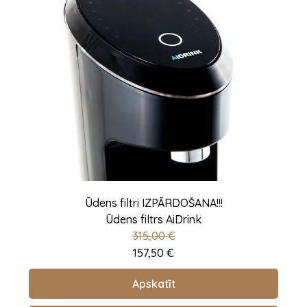
Ūdens filtri IZPĀRDOŠANA!!!
Ūdens filtrs AiDrink
315,00
€
157,50
€
Apskatīt