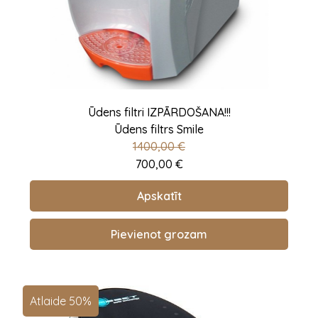
Ūdens filtri IZPĀRDOŠANA!!!
Ūdens filtrs Smile
1400,00
€
700,00
€
Apskatīt
Pievienot grozam
Atlaide 50%