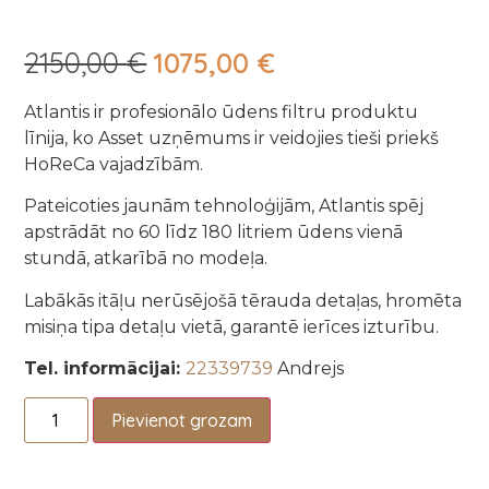
2150,00
€
1075,00
€
Atlantis ir profesionālo ūdens filtru produktu
līnija, ko Asset uzņēmums ir veidojies tieši priekš
HoReCa vajadzībām.
Pateicoties jaunām tehnoloģijām, Atlantis spēj
apstrādāt no 60 līdz 180 litriem ūdens vienā
stundā, atkarībā no modeļa.
Labākās itāļu nerūsējošā tērauda detaļas, hromēta
misiņa tipa detaļu vietā, garantē ierīces izturību.
Tel. informācijai:
22339739
Andrejs
Pievienot grozam