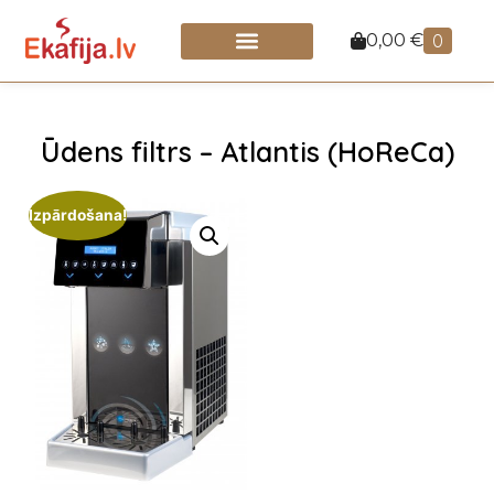
0,00
€
0
Ūdens filtrs – Atlantis (HoReCa)
Izpārdošana!