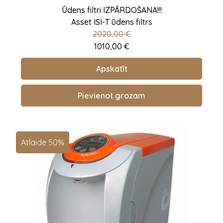
Ūdens filtri IZPĀRDOŠANA!!!
Asset ISI-T ūdens filtrs
2020,00
€
1010,00
€
Apskatīt
Pievienot grozam
Atlaide 50%