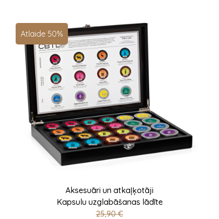
Atlaide 50%
Aksesuāri un atkaļķotāji
Kapsulu uzglabāšanas lādīte
25,90
€