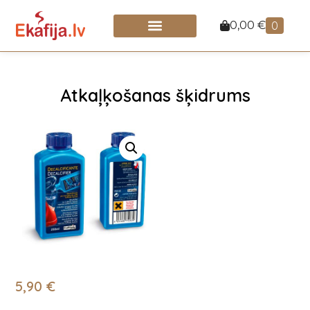
0,00
€
0
Atkaļķošanas šķidrums
5,90
€