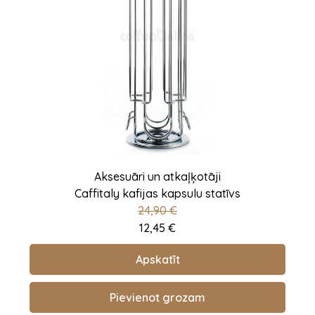
Aksesuāri un atkaļķotāji
Caffitaly kafijas kapsulu statīvs
24,90
€
12,45
€
Apskatīt
Pievienot grozam