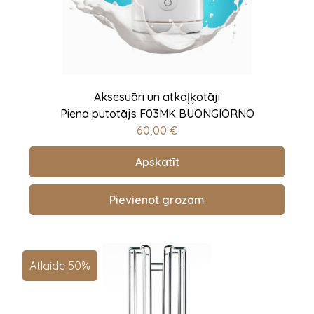
Aksesuāri un atkaļķotāji
Piena putotājs F03MK BUONGIORNO
60,00
€
Apskatīt
Pievienot grozam
Atlaide 50%